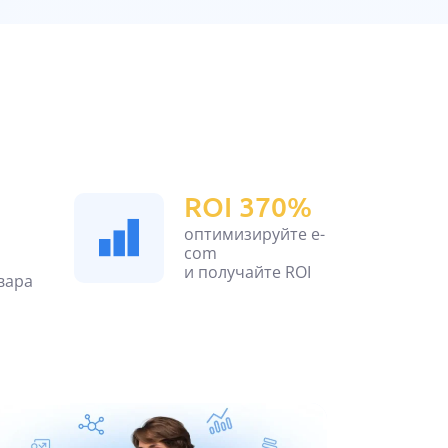
ROI 370%
оптимизируйте e-
com
и получайте ROI
вара