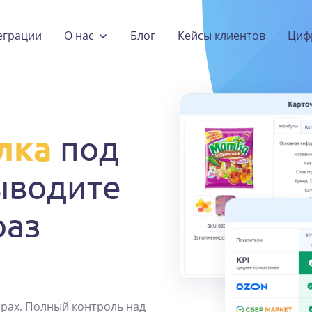
еграции
О нас
Блог
Кейсы клиентов
Циф
лка
под
ыводите
аз
арах. Полный контроль над