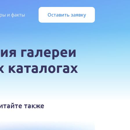
ры и факты
Оставить заявку
ия галереи
х каталогах
итайте также