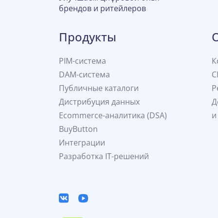
брендов и ритейлеров
Продукты
PIM-система
К
DAM-система
С
Публичные каталоги
Р
Дистрибуция данных
Д
Ecommerce-аналитика (DSA)
и
BuyButton
Интеграции
Разработка IT-решений