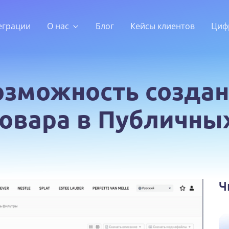
еграции
О нас
Блог
Кейсы клиентов
Циф
озможность создан
овара в Публичны
Ч