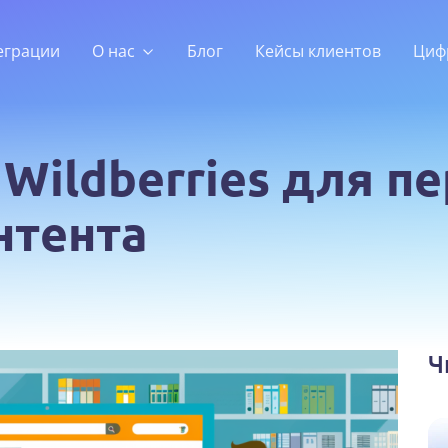
еграции
О нас
Блог
Кейсы клиентов
Циф
 Wildberries для п
нтента
Ч