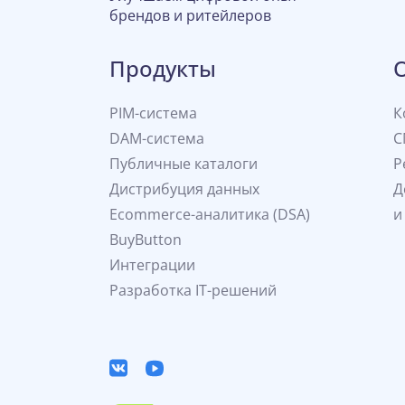
брендов и ритейлеров
Продукты
PIM-система
К
DAM-система
С
Публичные каталоги
Р
Дистрибуция данных
Д
Ecommerce-аналитика (DSA)
и
BuyButton
Интеграции
Разработка IT-решений