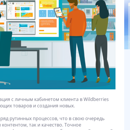
ация с личным кабинетом клиента в Wildberries
ющих товаров и создания новых.
ряд рутинных процессов, что в свою очередь
 контентом, так и качество. Точное