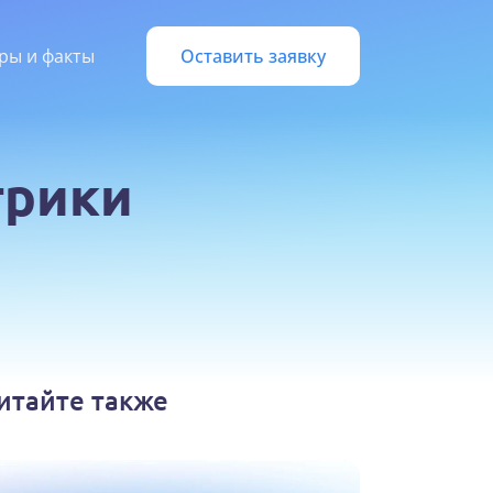
ры и факты
Оставить заявку
трики
итайте также