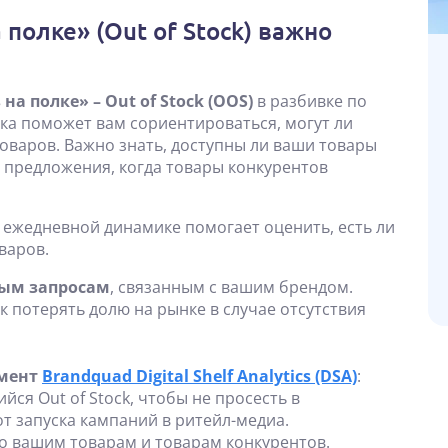
полке» (Out of Stock) важно
а полке» – Out of Stock (OOS)
в разбивке по
ка поможет вам сориентироваться, могут ли
оваров. Важно знать, доступны ли ваши товары
е предложения, когда товары конкурентов
 ежедневной динамике помогает оценить, есть ли
варов.
вым запросам
, связанным с вашим брендом.
к потерять долю на рынке в случае отсутствия
умент
Brandquad Digital Shelf Analytics (DSA)
:
я Out of Stock, чтобы не просесть в
т запуска кампаний в ритейл-медиа.
о вашим товарам и товарам конкурентов.