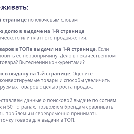
еживать:
й странице
по ключевым словам
 долю в выдаче на 1-й странице
.
ического или платного продвижения.
аров в ТОПе выдачи на 1-й странице.
Если
новить ее первопричину. Дело в некачественном
 товара? Вытеснении конкурентами?
х в выдачу на 1-й странице
. Оцените
 конвертируемые товары и способы увеличить
руемых товаров с целью роста продаж.
оставляем
данные
о поисковой выдаче по сотням
 и 50+ странах, позволяем брендам сравнивать
ять проблемы и своевременно принимать
очку товара для выдачи в ТОП.