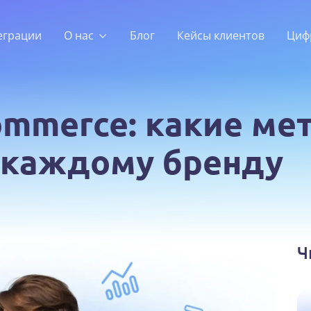
еграции
О нас
Блог
Кейсы клиентов
Циф
commerce: какие ме
 каждому бренду
Ч